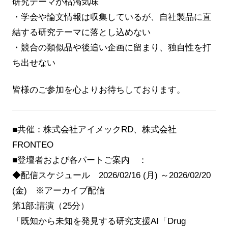
研究テーマが枯渇気味
・学会や論文情報は収集しているが、自社製品に直
結する研究テーマに落とし込めない
・競合の類似品や後追い企画に留まり、独自性を打
ち出せない
皆様のご参加を心よりお待ちしております。
■共催：株式会社アイメックRD、株式会社
FRONTEO
■登壇者および各パートご案内 ：
◆配信スケジュール 2026/02/16 (月) ～2026/02/20
(金) ※アーカイブ配信
第1部:講演（25分）
「既知から未知を発見する研究支援AI「Drug