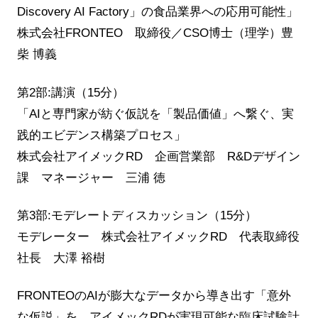
Discovery AI Factory」の食品業界への応用可能性」
株式会社FRONTEO 取締役／CSO博士（理学）豊
柴 博義
第2部:講演（15分）
「AIと専門家が紡ぐ仮説を「製品価値」へ繋ぐ、実
践的エビデンス構築プロセス」
株式会社アイメックRD 企画営業部 R&Dデザイン
課 マネージャー 三浦 徳
第3部:モデレートディスカッション（15分）
モデレーター 株式会社アイメックRD 代表取締役
社長 大澤 裕樹
FRONTEOのAIが膨大なデータから導き出す「意外
な仮説」を、アイメックRDが実現可能な臨床試験計